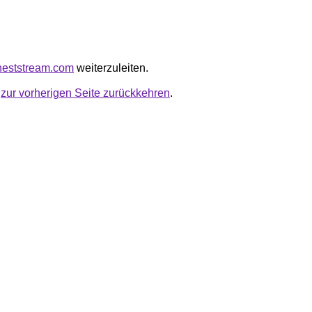
wneststream.com
weiterzuleiten.
u
zur vorherigen Seite zurückkehren
.