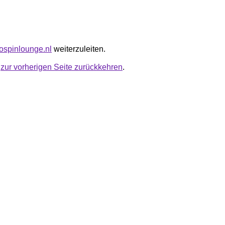
mospinlounge.nl
weiterzuleiten.
u
zur vorherigen Seite zurückkehren
.