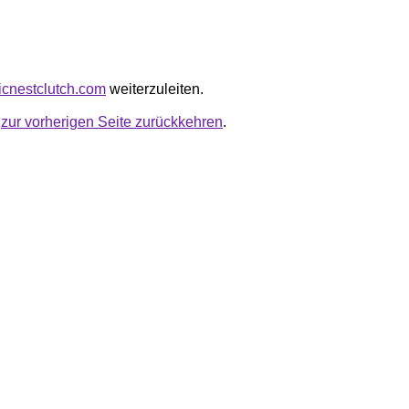
micnestclutch.com
weiterzuleiten.
u
zur vorherigen Seite zurückkehren
.