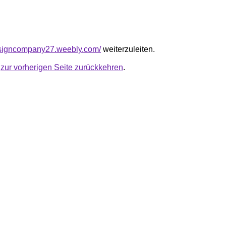
esigncompany27.weebly.com/
weiterzuleiten.
u
zur vorherigen Seite zurückkehren
.