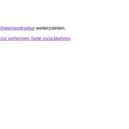
/s/meerseodrsetup
weiterzuleiten.
u
zur vorherigen Seite zurückkehren
.