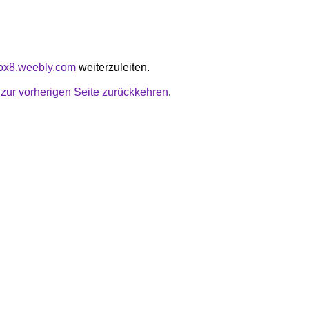
tfox8.weebly.com
weiterzuleiten.
u
zur vorherigen Seite zurückkehren
.