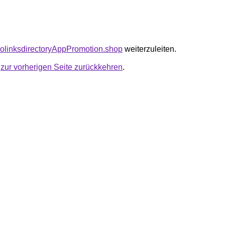
seolinksdirectoryAppPromotion.shop
weiterzuleiten.
u
zur vorherigen Seite zurückkehren
.