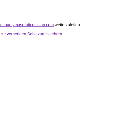
ngecountymaseraticollision.com
weiterzuleiten.
u
zur vorherigen Seite zurückkehren
.