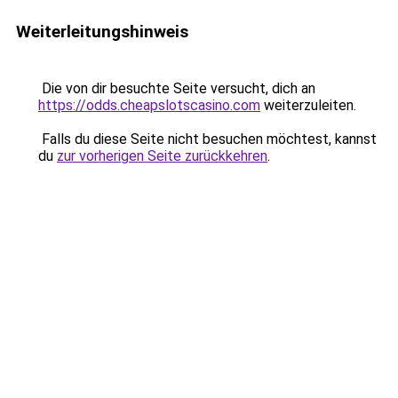
Weiterleitungshinweis
Die von dir besuchte Seite versucht, dich an
https://odds.cheapslotscasino.com
weiterzuleiten.
Falls du diese Seite nicht besuchen möchtest, kannst
du
zur vorherigen Seite zurückkehren
.