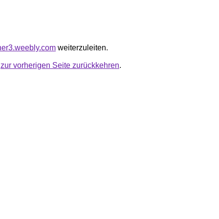
oner3.weebly.com
weiterzuleiten.
u
zur vorherigen Seite zurückkehren
.